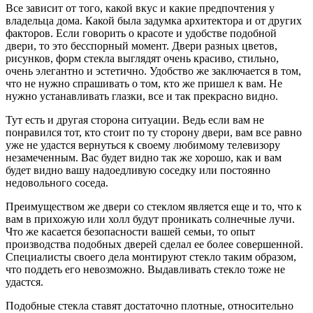
Все зависит от того, какой вкус и какие предпочтения у
владельца дома. Какой была задумка архитектора и от других
факторов. Если говорить о красоте и удобстве подобной
двери, то это бесспорный момент. Двери разных цветов,
рисунков, форм стекла выглядят очень красиво, стильно,
очень элегантно и эстетично. Удобство же заключается в том,
что не нужно спрашивать о том, кто же пришел к вам. Не
нужно устанавливать глазки, все и так прекрасно видно.
Тут есть и другая сторона ситуации. Ведь если вам не
понравился тот, кто стоит по ту сторону двери, вам все равно
уже не удастся вернуться к своему любимому телевизору
незамеченным. Вас будет видно так же хорошо, как и вам
будет видно вашу надоедливую соседку или постоянно
недовольного соседа.
Преимуществом же двери со стеклом является еще и то, что к
вам в прихожую или холл будут проникать солнечные лучи.
Что же касается безопасности вашей семьи, то опыт
производства подобных дверей сделал ее более совершенной.
Специалисты своего дела монтируют стекло таким образом,
что поддеть его невозможно. Выдавливать стекло тоже не
удастся.
Подобные стекла ставят достаточно плотные, относительно